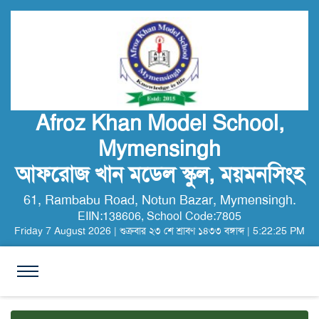
Afroz Khan Model School,
Mymensingh
আফরোজ খান মডেল স্কুল, ময়মনসিংহ
61, Rambabu Road, Notun Bazar, Mymensingh.
EIIN:138606, School Code:7805
Friday
7
August
2026
|
শুক্রবার
২৩ শে
শ্রাবণ
১৪৩৩ বঙ্গাব্দ
|
5:22:25 PM