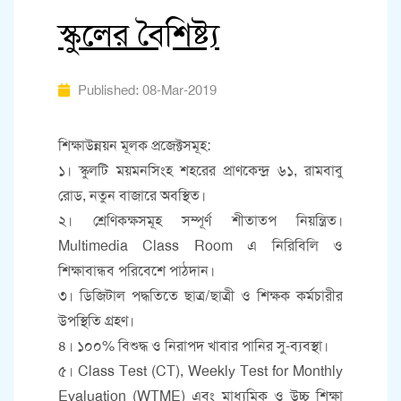
স্কুলের বৈশিষ্ট্য
Published: 08-Mar-2019
শিক্ষাউন্নয়ন মূলক প্রজেক্টসমূহ:
১। স্কুলটি ময়মনসিংহ শহরের প্রাণকেন্দ্র ৬১, রামবাবু
রোড, নতুন বাজারে অবস্থিত।
২। শ্রেণিকক্ষসমূহ সম্পূর্ণ শীতাতপ নিয়ন্ত্রিত।
Multimedia Class Room এ নিরিবিলি ও
শিক্ষাবান্ধব পরিবেশে পাঠদান।
৩। ডিজিটাল পদ্ধতিতে ছাত্র/ছাত্রী ও শিক্ষক কর্মচারীর
উপস্থিতি গ্রহণ।
৪। ১০০% বিশুদ্ধ ও নিরাপদ খাবার পানির সু-ব্যবস্থা।
৫। Class Test (CT), Weekly Test for Monthly
Evaluation (WTME) এবং মাধ্যমিক ও উচ্চ শিক্ষা