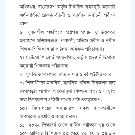
অধিদপ্তর, বাংলাদেশ কর্তৃক নির্ধারিত সময়সূচি অনুযায়ী
অর্ধ-বার্ষিক/ প্রাক-নির্বাচনী ও বার্ষিক/ নির্বাচনী পরীক্ষা
গ্রহণ।
৬। সৃজনশীল পদ্ধতিতে প্রশ্নপত্র প্রণয়ন ও উত্তরপত্র
মূল্যায়নে প্রশিক্ষণপ্রাপ্ত, পারদর্শী, অভিজ্ঞ প্রবীণ ও নবীন
শিক্ষক-শিক্ষিকা দ্বারা পাঠদান কার্যক্রম পরিচালনা।
৭। মা.উ.মা.শি বোর্ড ময়মনসিংহ কর্তৃক প্রদত্ত নীতিমালা
অনুযায়ী শিক্ষাক্রম পরিচালনা ।
৮। সুসজ্জিত পাঠাগার, বিজ্ঞানাগার ও কম্পিউটার ল্যাব।
৯। শিক্ষার্থীদের মানবিক, মানসিক প্রতিভা বিকাশের জন্য
লেখাপড়ার পাশাপাশি খেলাধুলা শিল্প-সাহিত্য ও সংস্কৃতি
তথা শিল্পকলার প্রতিটি শাখার প্রতি গুরুত্বারোপ।
১০। বিদ্যালয়ের অধ্যয়নরত সকল ছাত্র-ছাত্রীকে
বিনামূল্যে ডায়েরি ও ব্যাজ প্রদান।
১১। ২০২২ শিক্ষাবর্ষ থেকে বার্ষিক পরীক্ষায় ৩য় থেকে
১০ম শ্রেণিতে জিপিএ-৫.০০ পেয়ে ১ম, ২য় ও ৩য় স্থান