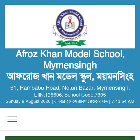
Afroz Khan Model School,
Mymensingh
আফরোজ খান মডেল স্কুল, ময়মনসিংহ
61, Rambabu Road, Notun Bazar, Mymensingh.
EIIN:138606, School Code:7805
Sunday
9
August
2026
|
রবিবার
২৫ শে
শ্রাবণ
১৪৩৩ বঙ্গাব্দ
|
7:43:54 AM